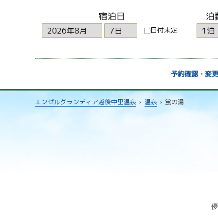
宿泊日
泊
日付未定
予約確認・変
エンゼルグランディア越後中里温泉
›
温泉
›
蛍の湯
儚