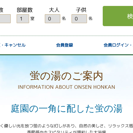
数
部屋数
大人
子供
検
室
名
名
更・キャンセル
会員登録
会員ログイン・
蛍の湯のご案内
INFORMATION ABOUT ONSEN HONKAN
庭園の一角に配した
蛍の湯
く優しい光を放つ蛍のような灯しがあり、自然の美しさ、リラックス感
季節感やホスピタリティが調和した大浴場