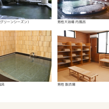
グリーンシーズン）
男性大浴場 内風呂
風呂
男性 脱衣場